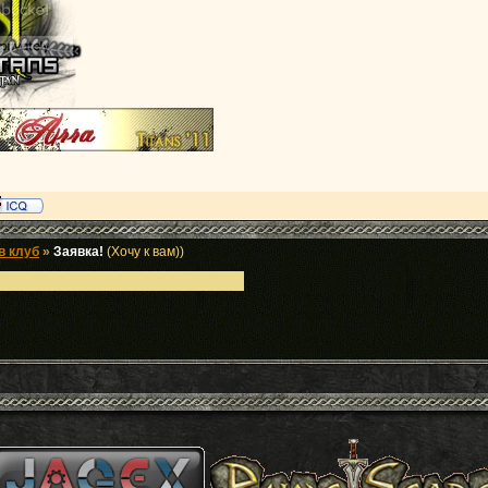
в клуб
»
Заявка!
(Хочу к вам))