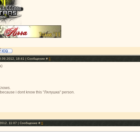
0.09.2012, 18:41 | Сообщение #
5
a)
Knows.
, because i dont know this "Лялушка" person.
.2012, 11:07 | Сообщение #
6