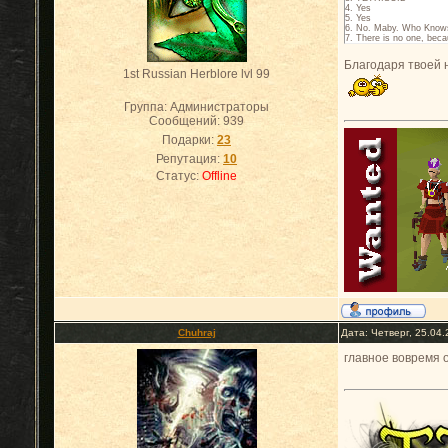
4. Yes
5. Yes
6. No. Maby. Who Know
7. There is no one, beca
Благодаря твоей н
1st Russian Herblore lvl 99
Группа: Администраторы
Сообщений:
939
Подарки:
23
Репутация:
10
Статус:
Offline
Chuhraj
Дата: Четверг, 25.04
главное вовремя 