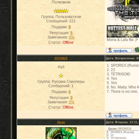
Полковник
Группа: Пользователи
Сообщений:
221
Подарки:
9
Репутация:
5
Замечания:
0%
Mona & Lalu ftw ;P
Статус:
Offline
SPORES
Дата: Воскресенье, 3
1. SPORES (Russi
Нуб
2. 22
3. TETRISOID
4. Yes
Группа: Русские Скиллеры
5. Yes
Сообщений:
1
6. No. Maby. Who 
7. There is no one
Подарки:
0
Репутация:
0
Замечания:
0%
Статус:
Offline
Ляля
Дата: Вторник, 13.11
Quote
(
SPORES
)
1. SPORES (Russia)
2. 22
3. TETRISOID