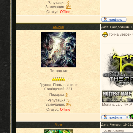
Репутация:
0
Замечания:
0%
Статус:
Offline
Chuhraj
Дата: Понедельник, 1
точна уверен 
Полковник
Группа: Пользователи
Сообщений:
221
Подарки:
9
Репутация:
5
Замечания:
0%
Mona & Lalu ftw ;P
Статус:
Offline
Ляля
Дата: Четверг, 19.01
Quote
(
Chuhraj
)