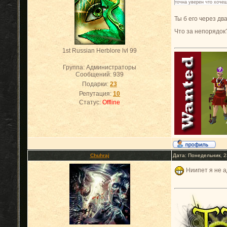
точна уверен что хоче
Ты б его через дв
Что за непорядок
1st Russian Herblore lvl 99
Группа: Администраторы
Сообщений:
939
Подарки:
23
Репутация:
10
Статус:
Offline
Chuhraj
Дата: Понедельник, 2
Ниипет я не а