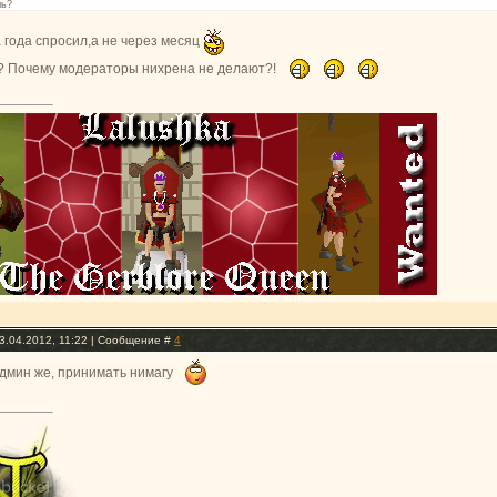
шь?
а года спросил,а не через месяц
? Почему модераторы нихрена не делают?!
3.04.2012, 11:22 | Сообщение #
4
дмин же, принимать нимагу