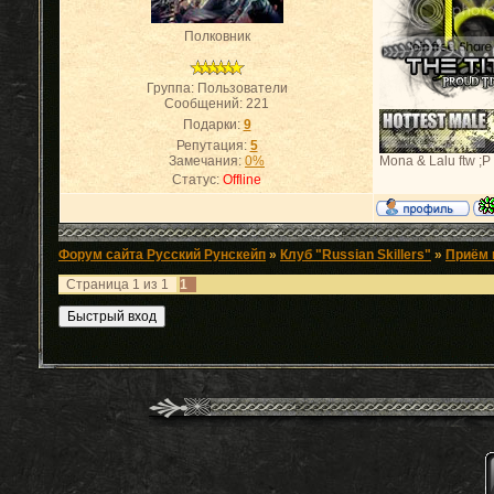
Полковник
Группа: Пользователи
Сообщений:
221
Подарки:
9
Репутация:
5
Замечания:
0%
Mona & Lalu ftw ;P
Статус:
Offline
Форум сайта Русский Рунскейп
»
Клуб "Russian Skillers"
»
Приём 
Страница
1
из
1
1