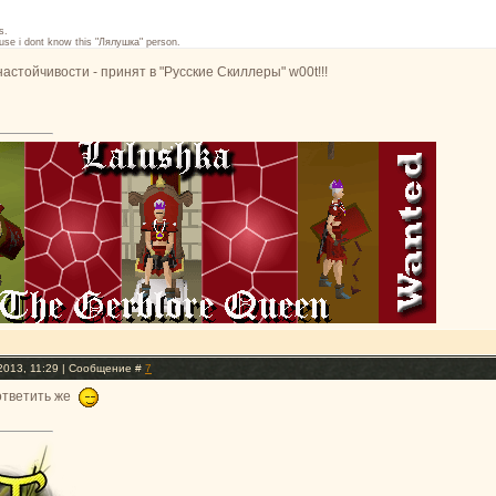
s.
use i dont know this "Лялушка" person.
астойчивости - принят в "Русские Скиллеры" w00t!!!
.2013, 11:29 | Сообщение #
7
ответить же