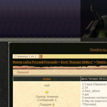
Перейти на 
Страница
1
из
1
1
Форум сайта Русский Рунскейп
»
Клуб "Russian Skillers"
»
Приём 
Заявка!
Araber
Дата: Четверг, 08.12
1 Саша (Украина)
Нуб
2 24
3 Alex_sikora
4 да)
Группа: Новичок
5 конечно согласе
Сообщений:
1
6 Увы не знаю кто
7Прочерк)
Подарки:
0