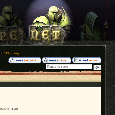
·
RSS
·
Вход
знакомиться)