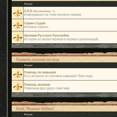
Форум
S.O.S
(Просматривают: 1)
Информация на тему игрового скамма.
Скрин-студия
Игровые скрины.
Хроники Русского Рунскейпа
Истории из жизни игроков и игровых организаций.
Разделы помощи по игре
Форум
Помощь по навыкам
Есть вопросы по игровым навыкам? Вам сюда.
Помощь игрокам
Помогаем друг другу советами.
Клуб "Russian Skillers"
Форум