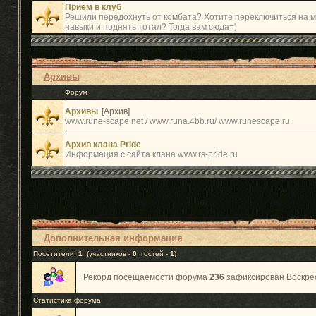
Приём в клуб
Решили передохнуть от комбата? Хотите переключиться на 
навыки и поднять тотал? Тогда вам сюда=)
Архивы
Форум
Архивы
[Архив]
www.rune-scape.net / www.runa.4bb.ru/ www.runescape.ru
Архив клана Pride
Информация с сайта клана www.rs-pride.ru
Дополнительная информация
Посетители:
1
(участников -
0
, гостей -
1
)
Рекорд посещаемости форума
236
зафиксирован Воскресе
Статистика форума