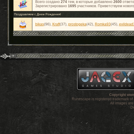
Всего создано
274
тем, в которые добавлено
2600
ответо
Зарегистрировано
1695
участников. Приветствуем новог
Поздравляем с Днем Рождения!
bikas
(96)
,
Kraft
(37)
,
prostogeka
(42)
,
Romka93
(45)
,
evildead
Copyright www
Runescape is registered trademark o
All images ar
De