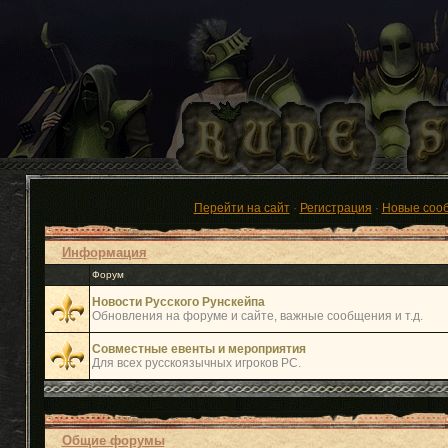
Перейти на сайт
·
Регистрация
·
Новые соо
Информация
Форум
Новости Русского Рунскейпа
Обновления на форуме и сайте, важные сообщения и т.д.
Совместные евенты и мероприятия
Для всех русскоязычных игроков РС.
Общие форумы