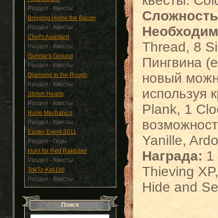
квесты: Col
Раздел - Квесты
Сложность
Bringing Home the Bacon
Раздел - Квесты
Необходим
Chef's Assistant
Thread, 8 S
Раздел - Квесты
Gunnar's Ground
Пингвина (
Раздел - Квесты
новый можн
Diamond in the Rough
Раздел - Квесты
используя к
Stolen Hearts
Раздел - Квесты
Plank, 1 Cl
Rune Mechanics
возможность
Раздел - Квесты
Easter Event-2011
Yanille, Ard
Раздел - Гиды
Hunt for Red Raktuber
Награда:
1
Раздел - Квесты
Thieving XP
TokTz-Ket-Dill
Раздел - Квесты
Hide and Se
Поиск