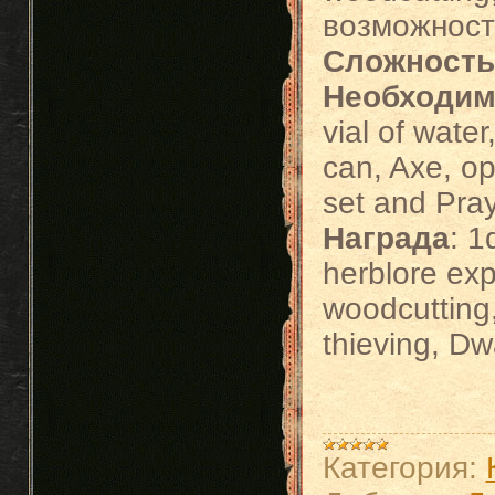
возможност
Сложность
Необходи
vial of wate
can, Axe, о
set and Pray
Награда
: 1
herblore exp
woodcutting,
thieving, D
Категория: