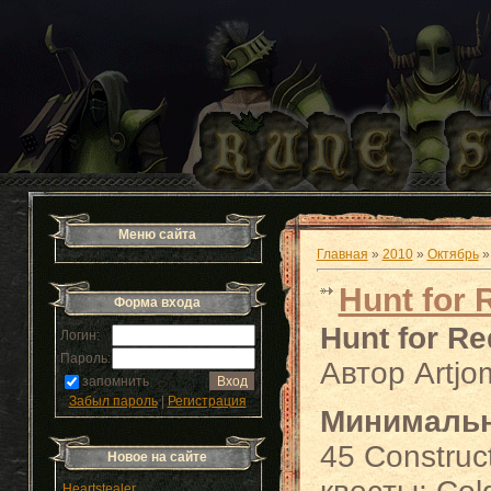
Меню сайта
Главная
»
2010
»
Октябрь
»
Hunt for 
Форма входа
Hunt for R
Логин:
Пароль:
Автор Artj
запомнить
Забыл пароль
|
Регистрация
Минимальн
45 Construct
Новое на сайте
Heartstealer