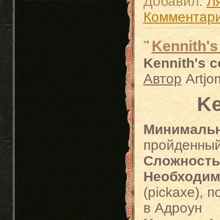
Добавил:
Л
Комментари
Kennith's
Kennith's 
Автор
Artjo
Ke
Минимальн
пройденный
Сложность
Необходим
(pickaxe), 
в Адроун