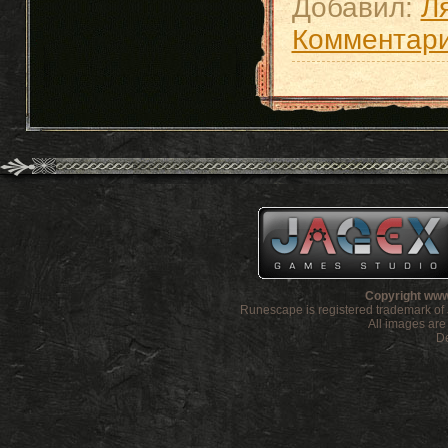
Добавил:
Л
Комментари
Copyright www
Runescape is registered trademark o
All images ar
De