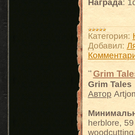
Награда
: 1
Категория:
Добавил:
Л
Комментари
Grim Tale
Grim Tales
Автор
Artjo
Минималь
herblore, 59 
woodcutting