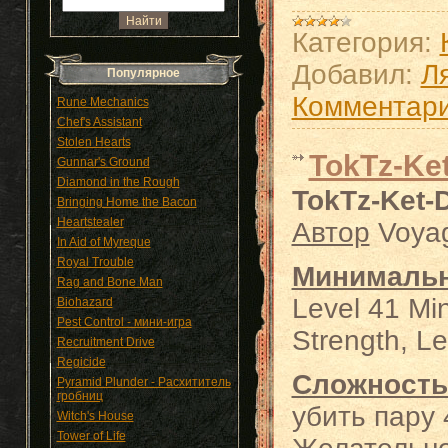
Категория:
Добавил:
Л
Популярное
Комментари
Rune Mechanics
Chef's Assistant
Stolen Hearts
TokTz-Ket
Gunnar's Ground
Diamond in the Rough
TokTz-Ket-D
Bringing Home the Bacon
Heartstealer
Автор
Voya
In Aid of Myreque
Royal Trouble
Минималь
Rag and Bone Man
Level 41 Min
Biohazard
Pest Control - мини-игра
Strength, Le
Recruitment Drive
Regicide
Сложность
Pyramid Plunder - Расхититель
гробниц
убить пару 
Witch's House
Tower of Life