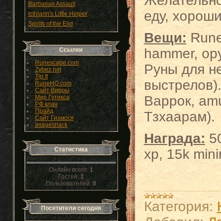
Желательно
Barbarian Assault
еду, хорош
Icthlarin's Little Helper
Spirits of the Elid
Вещи:
Rune 
hammer, ор
Ссылки
Runescape.com
Руны для н
Zybez.net
Tip.It
выстрелов).
RuneHQ.com
Сайт Вирры
Варрок, amu
Мир Гутикса
РФ клан
Прайд
Тзхаарам).
Сайт Гизмося
Imageshack
Награда:
50
Статистика
xp, 15k mini
Онлайн всего:
1
Гостей:
1
Пользователей:
0
Категория:
Посетители сегодня