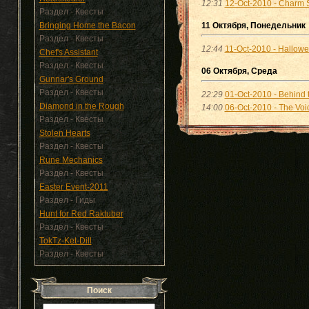
12:31
12-Oct-2010 - Charm S
Раздел - Квесты
Bringing Home the Bacon
11 Октября, Понедельник
Раздел - Квесты
12:44
11-Oct-2010 - Hallow
Chef's Assistant
Раздел - Квесты
06 Октября, Среда
Gunnar's Ground
Раздел - Квесты
22:29
01-Oct-2010 - Behind 
Diamond in the Rough
14:00
06-Oct-2010 - The Voi
Раздел - Квесты
Stolen Hearts
Раздел - Квесты
Rune Mechanics
Раздел - Квесты
Easter Event-2011
Раздел - Гиды
Hunt for Red Raktuber
Раздел - Квесты
TokTz-Ket-Dill
Раздел - Квесты
Поиск