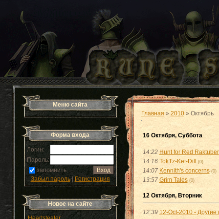
Меню сайта
Главная
»
2010
»
Октябрь
Форма входа
16 Октября, Суббота
Логин:
14:22
Hunt for Red Raktuber
Пароль:
14:16
TokTz-Ket-Dill
(0)
запомнить
14:07
Kennith's concerns
(0)
Забыл пароль
|
Регистрация
13:57
Grim Tales
(0)
12 Октября, Вторник
Новое на сайте
12:39
12-Oct-2010 - Другие
Heartstealer