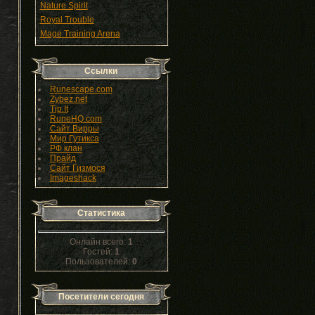
Nature Spirit
Royal Trouble
Mage Training Arena
Ссылки
Runescape.com
Zybez.net
Tip.It
RuneHQ.com
Сайт Вирры
Мир Гутикса
РФ клан
Прайд
Сайт Гизмося
Imageshack
Статистика
Онлайн всего:
1
Гостей:
1
Пользователей:
0
Посетители сегодня