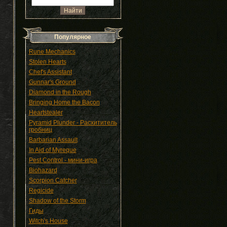
Популярное
Rune Mechanics
Stolen Hearts
Chef's Assistant
Gunnar's Ground
Diamond in the Rough
Bringing Home the Bacon
Heartstealer
Pyramid Plunder - Расхититель
гробниц
Barbarian Assault
In Aid of Myreque
Pest Control - мини-игра
Biohazard
Scorpion Catcher
Regicide
Shadow of the Storm
Гиды
Witch's House