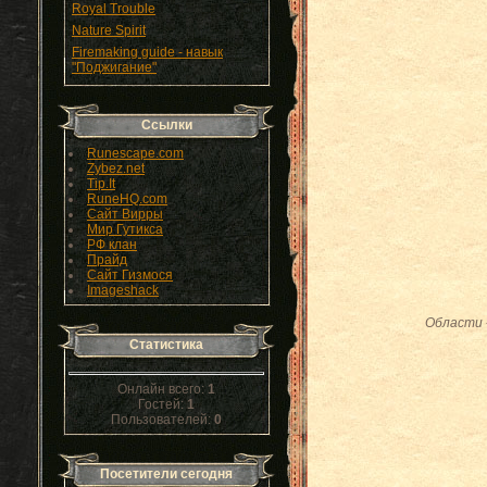
Royal Trouble
Nature Spirit
Firemaking guide - навык
"Поджигание"
Ссылки
Runescape.com
Zybez.net
Tip.It
RuneHQ.com
Сайт Вирры
Мир Гутикса
РФ клан
Прайд
Сайт Гизмося
Imageshack
Области
Статистика
Онлайн всего:
1
Гостей:
1
Пользователей:
0
Посетители сегодня