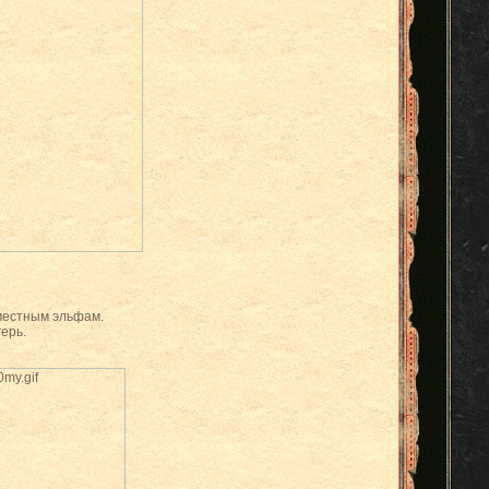
местным эльфам.
герь.