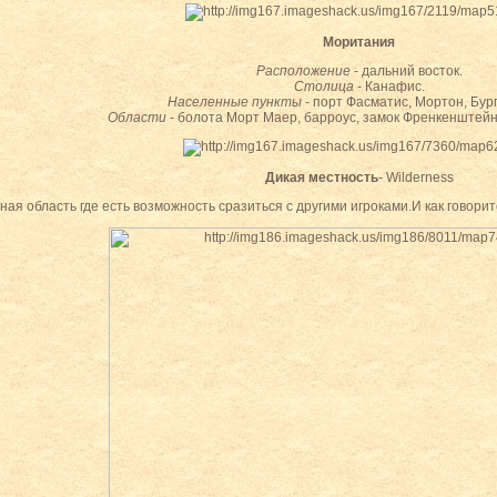
Моритания
Расположение
- дальний восток.
Столица
- Канафис.
Населенные пункты
- порт Фасматис, Мортон, Бург
Области
- болота Морт Маер, барроус, замок Френкенштей
Дикая местность
- Wilderness
ная область где есть возможность сразиться с другими игроками.И как говорит