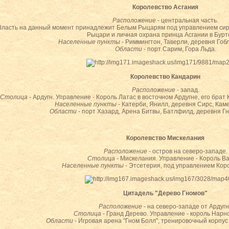
Королевство Асгания
Расположение
- центральная часть.
Власть на данный момент принадлежит Белым Рыцарям под управлением си
Рыцари и личная охрана принца Асгании в Бурт
Населенные пункты
- Риммингтон, Таверли, деревня Гоб
Области
- порт Сарим, Гора Льда.
Королевство Кандарин
Расположение
- запад.
Столица
- Ардугн. Управление - Король Латас в восточном Ардугне, его брат 
Населенные пункты
- Катерби, Янилл, деревня Сирс, Кам
Области
- порт Хазард, Арена Битвы, Батлфилд, деревня Гно
Королевство Мискелания
Расположение
- остров на северо-западе.
Столица
- Мискелания. Управление - Король Ва
Населенные пункты
- Этсетерия, под управлением Кор
Цитадель "Дерево Гномов"
Расположение
- на северо-западе от Ардуг
Столица
- Гранд Дерево. Управление - король Нарн
Области
- Игровая арена "Гном Болл", тренировочный корпус 