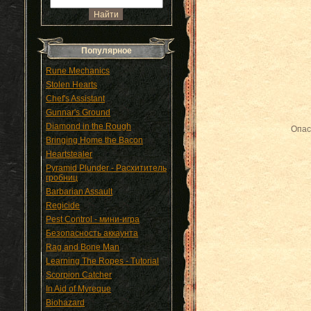
Популярное
Rune Mechanics
Stolen Hearts
Chef's Assistant
Gunnar's Ground
Diamond in the Rough
Опас
Bringing Home the Bacon
Heartstealer
Pyramid Plunder - Расхититель
гробниц
Barbarian Assault
Regicide
Pest Control - мини-игра
Безопасность аккаунта
Rag and Bone Man
Learning The Ropes - Tutorial
Scorpion Catcher
In Aid of Myreque
Biohazard