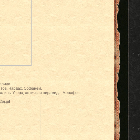
арида.
итов, Нардах, Софанем.
валины Узера, античная пирамида, Менафос.