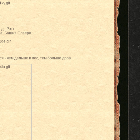
 де Ротт.
на, Башня Слаера.
ся - чем дальше в лес, тем больше дров.