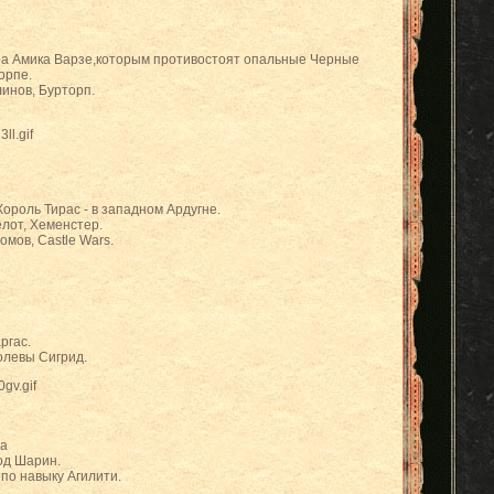
ра Амика Варзе,которым противостоят опальные Черные
орпе.
линов, Бурторп.
Король Тирас - в западном Ардугне.
елот, Хеменстер.
мов, Castle Wars.
ргас.
олевы Сигрид.
на
од Шарин.
по навыку Агилити.