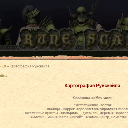
»
10
» Картография Рунскейпа
ейпа
Картография Рунскейпа
Королевство Мисталин
Расположение
- восток
Столица
- Варрок. Королевством управляет корол
Населенные пункты
- Люмбридж, Эджевилль, деревня Варваро
Области
- Башня Магов, Дигсайт, Экзамен-центр, Поместье