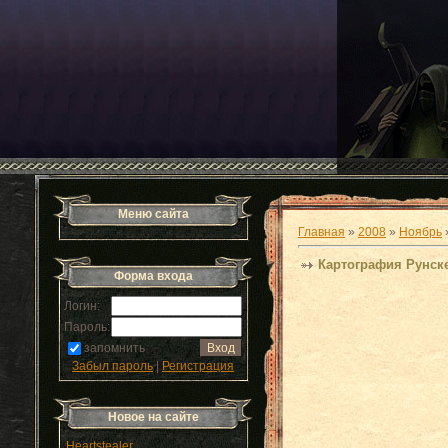
Меню сайта
Главная
»
2008
»
Ноябрь
Картография Рунск
Форма входа
Логин:
Пароль:
запомнить
Забыл пароль
|
Регистрация
Новое на сайте
Heartstealer