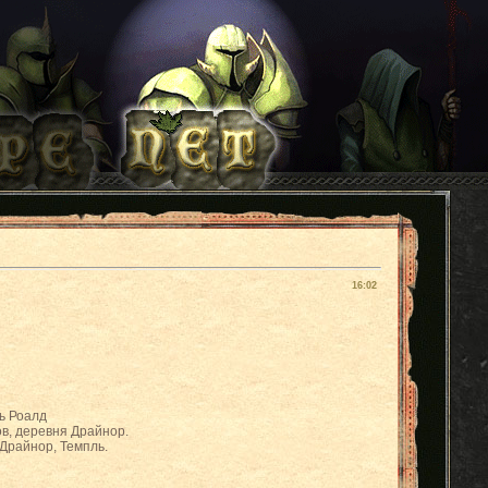
16:02
ь Роалд
в, деревня Драйнор.
 Драйнор, Темпль.