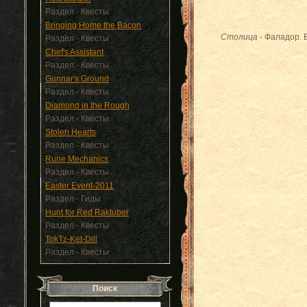
Раздел - Квесты
Bringing Home the Bacon
Столица
- Фаладор. 
Раздел - Квесты
Chef's Assistant
Раздел - Квесты
Gunnar's Ground
Раздел - Квесты
Diamond in the Rough
Раздел - Квесты
Stolen Hearts
Раздел - Квесты
Rune Mechanics
Раздел - Квесты
Easter Event-2011
Раздел - Гиды
Hunt for Red Raktuber
Раздел - Квесты
TokTz-Ket-Dill
Раздел - Квесты
Поиск