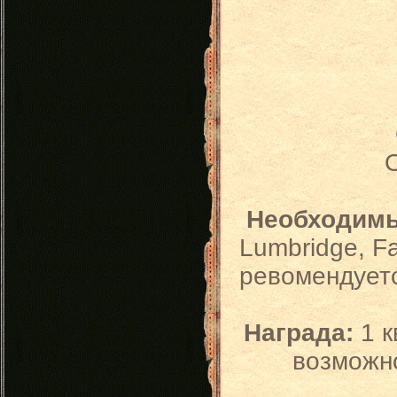
О
Необходим
Lumbridge, Fa
ревомендуется
Награда:
1 к
возможно