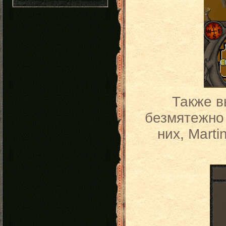
Также в
безмятежно 
них, Mart