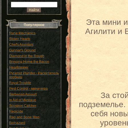
Эта мини и
Популярное
Агилити и 
Rune Mechanics
Stolen Hearts
Chef's Assistant
Gunnar's Ground
Diamond in the Rough
Bringing Home the Bacon
Heartstealer
Pyramid Plunder - Расхититель
гробниц
Royal Trouble
Pest Control - мини-игра
За сто
Barbarian Assault
In Aid of Myreque
подземелье. 
Scorpion Catcher
себя нов
Regicide
Rag and Bone Man
уровен
Biohazard