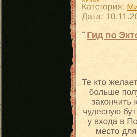
Категория:
Ми
Дата:
10.11.2
Гид по Эк
Те кто желает
больше пол
закончить 
чудесную бут
у входа в П
место для