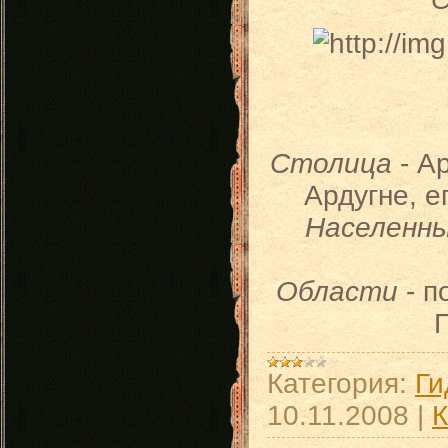
Столица
- А
Ардугне, е
Населенн
Области
- п
Г
Категория:
Ги
10.11.2008
|
К