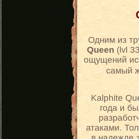
Одним из тр
Queen
(lvl 
ощущений иск
самый ж
Kalphite Q
года и б
разработч
атаками. Тол
в надежде 