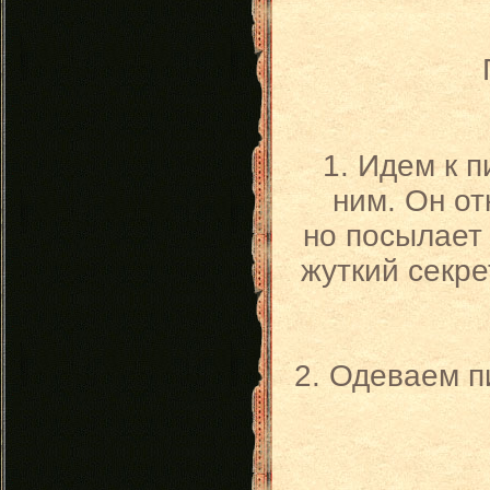
1. Идем к п
ним. Он от
но посылает 
жуткий секре
2. Одеваем п