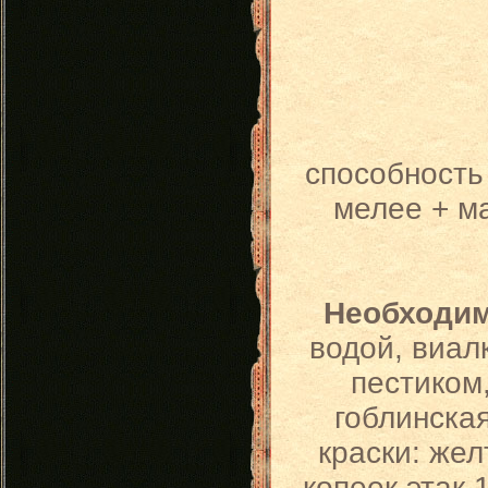
способность
мелее + м
Необходи
водой, виалк
пестиком, 
гоблинская
краски: жел
копеек этак 