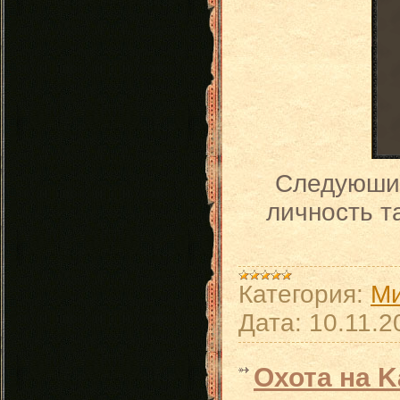
Следуюший
личность т
Категория:
Ми
Дата:
10.11.2
Охота на K