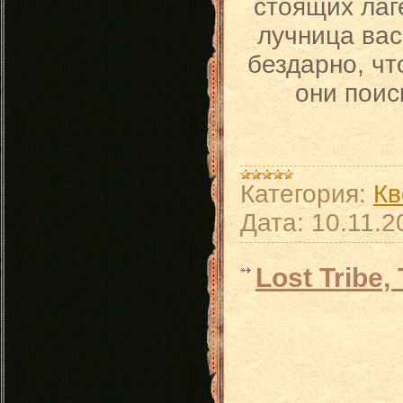
стоящих лаг
лучница вас
бездарно, чт
они поис
Категория:
Кв
Дата:
10.11.2
Lost Tribe,