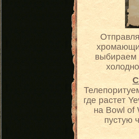
Отправля
хромающим
выбираем о
холодно
С
Телепоритуем
где растет Y
на Bowl of
пустую 