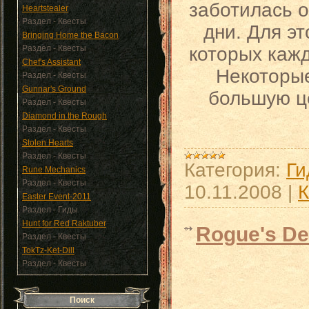
заботилась 
Heartstealer
Раздел - Квесты
дни. Для эт
Bringing Home the Bacon
Раздел - Квесты
которых кажд
Chef's Assistant
Некоторые
Раздел - Квесты
Gunnar's Ground
большую це
Раздел - Квесты
Diamond in the Rough
Раздел - Квесты
Stolen Hearts
Раздел - Квесты
Категория:
Ги
Rune Mechanics
Раздел - Квесты
10.11.2008
|
К
Easter Event-2011
Раздел - Гиды
Hunt for Red Raktuber
Rogue's D
Раздел - Квесты
TokTz-Ket-Dill
Раздел - Квесты
Поиск