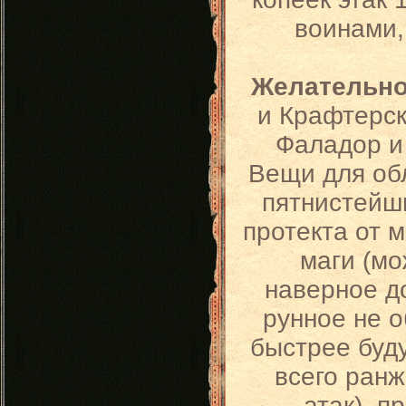
воинами,
Желательно
и Крафтерск
Фаладор и 
Вещи для обл
пятнистейш
протекта от м
маги (мо
наверное д
рунное не о
быстрее буду
всего ранж
атак), п