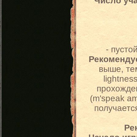
Число уч
- пусто
Рекоменду
выше, тем
lightnes
прохожден
(m'speak am
получаетс
Ре