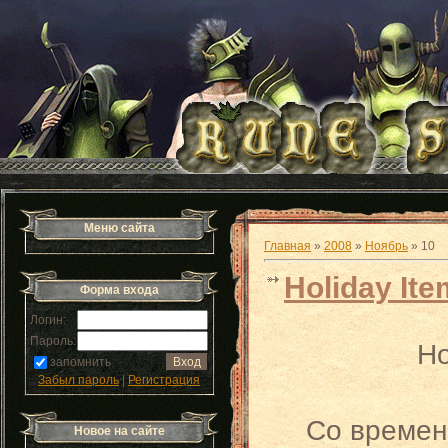
Меню сайта
Главная
»
2008
»
Ноябрь
»
10
Holiday It
Форма входа
Логин:
Пароль:
Ho
запомнить
Забыл пароль
|
Регистрация
Со времен
Новое на сайте