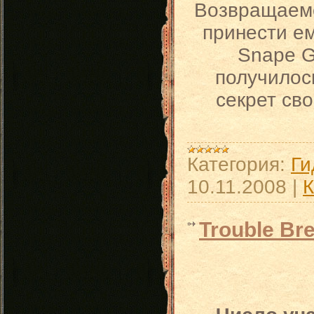
Возвращаемся
принести ем
Snape G
получилос
секрет сво
Категория:
Ги
10.11.2008
|
К
Trouble Br