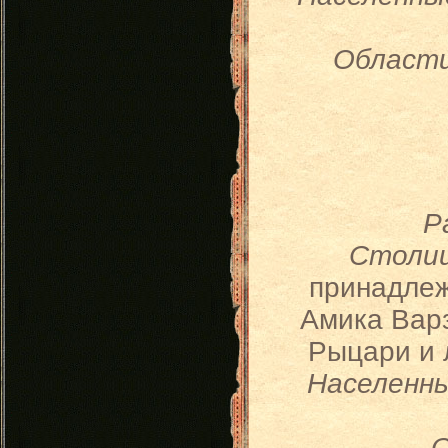
Област
Р
Столи
принадлеж
Амика Вар
Рыцари и 
Населенн