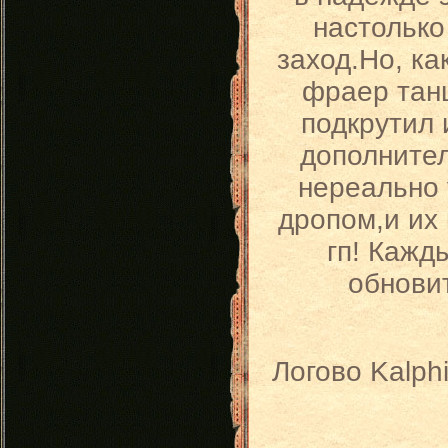
настолько
заход.Но, ка
фраер танц
подкрутил 
дополнител
нереально 
дропом,и их
гп! Кажд
обновит
Логово Kalph