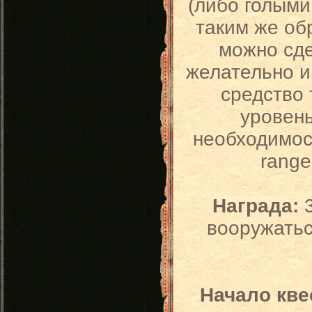
(либо голыми
таким же об
можно сде
желательно и
средство 
уровень
необходимост
range
Награда:
3
вооружатьс
Начало кве