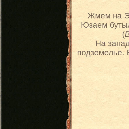
Жмем на Э
Юзаем бутыл
(
На запад
подземелье. 