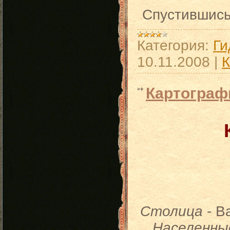
Спустившись
Категория:
Ги
10.11.2008
|
К
Картограф
Столица
- В
Населенны