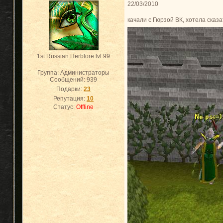
22/03/2010
качали с Гюрзой ВК, хотела сказа
1st Russian Herblore lvl 99
Группа: Администраторы
Сообщений:
939
Подарки:
23
Репутация:
10
Статус:
Offline