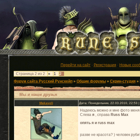
Перейти на сайт
·
Регистрация
·
Новые соо
Страница
2
из
2
«
1
2
Форум сайта Русский Рунскейп
»
Общие форумы
»
Скрин-студия
»
Мы и наши друзья
Makaveli
Дата: Понедельник, 22.03.2010, 22:53
Надеюсь можно и мне фото меня 
Слева
я
, справа
Russ Max
опять я и russ max
разве не красота? ) человек руб