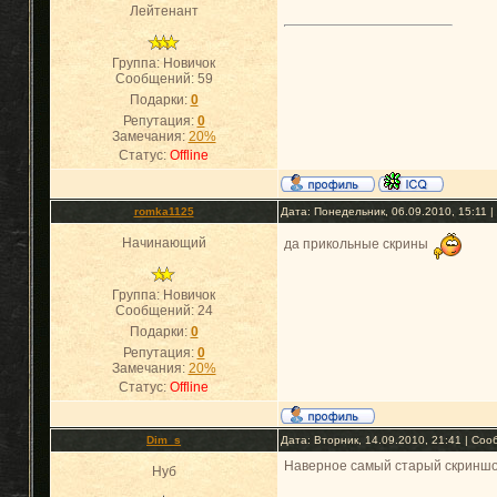
Лейтенант
Группа: Новичок
Сообщений:
59
Подарки:
0
Репутация:
0
Замечания:
20%
Статус:
Offline
romka1125
Дата: Понедельник, 06.09.2010, 15:11 
Начинающий
да прикольные скрины
Группа: Новичок
Сообщений:
24
Подарки:
0
Репутация:
0
Замечания:
20%
Статус:
Offline
Dim_s
Дата: Вторник, 14.09.2010, 21:41 | Со
Наверное самый старый скриншот
Нуб