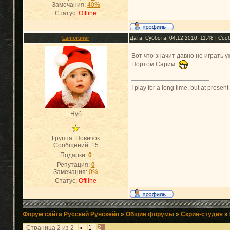
Замечания:
40%
Статус:
Offline
Lamoruner
Дата: Суббота, 04.12.2010, 11:48 | Со
Вот что значит давно не играть 
Портом Сарим.
I play for a long time, but at presen
Нуб
Группа: Новичок
Сообщений:
15
Подарки:
0
Репутация:
0
Замечания:
0%
Статус:
Offline
Форум сайта Русский Рунскейп
»
Общие форумы
»
Скрин-студия
»
Страница
2
из
2
«
1
2