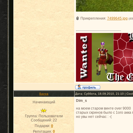
Прикрепления:
7499645.jpg
(49
Savva
Дата: Суббота, 18.09.2010, 21:10 | Со
Dim_s
Начинающий
на моем старом винте over 9000
старых скринов было с 1ого акка 
Группа: Пользователи
но увы нет сейчас : -(
Сообщений:
22
Подарки:
0
Репутация:
0