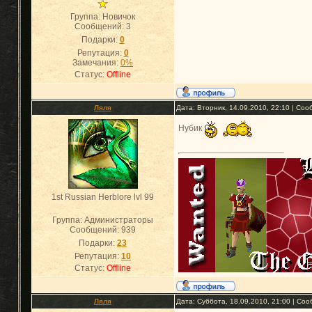
Группа: Новичок
Сообщений:
3
Подарки:
0
Репутация:
0
Замечания:
0%
Статус:
Offline
Ляля
Дата: Вторник, 14.09.2010, 22:10 | Со
Нубик
1st Russian Herblore lvl 99
Группа: Администраторы
Сообщений:
939
Подарки:
23
Репутация:
10
Статус:
Offline
Ляля
Дата: Суббота, 18.09.2010, 21:00 | Со