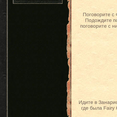
Поговорите с 
Подождите по
поговорите с н
Идите в Занарис
где была Fairy