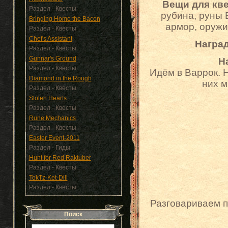
Вещи для кв
Раздел - Квесты
рубина, руны В
Bringing Home the Bacon
армор, оружие
Раздел - Квесты
Chef's Assistant
Награ
Раздел - Квесты
Gunnar's Ground
Н
Раздел - Квесты
Идём в Варрок. Н
Diamond in the Rough
них м
Раздел - Квесты
Stolen Hearts
Раздел - Квесты
Rune Mechanics
Раздел - Квесты
Easter Event-2011
Раздел - Гиды
Hunt for Red Raktuber
Раздел - Квесты
TokTz-Ket-Dill
Раздел - Квесты
Разговариваем по
Поиск