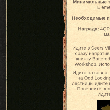
Минимальные т
Elemen
Необходимые п
Награда:
4QP,
ма
Идите в Seers Vi
сразу напротив
книжку Battere
Workshop. Испол
Идите на север 
на Odd Lookin
лестницы идите н
Поверните внач
Идите