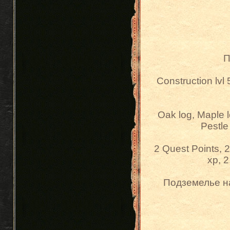
П
Construction lvl 
Oak log, Maple 
Pestle
2 Quest Points, 
xp, 
Подземелье на