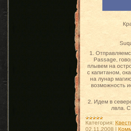
Кра
Suq
1. Отправляемся 
Passage, гово
плывем на остро
с капитаном, ок
на лунар магию
возможность ис
2. Идем в север
лвла. 
Категория:
Квест
02.11.2008
|
Комм