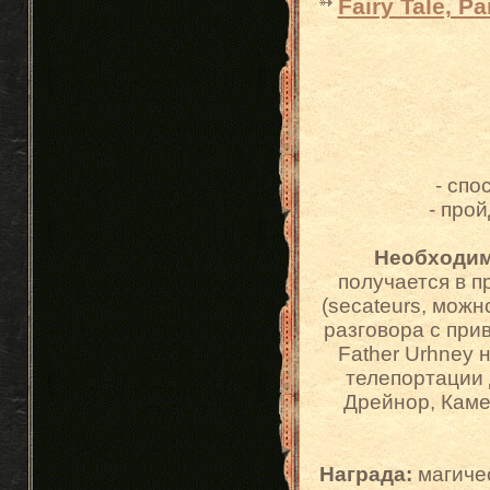
Fairy Tale, Pa
- спо
- прой
Необходим
получается в п
(secateurs, мож
разговора с при
Father Urhney 
телепортации 
Дрейнор, Каме
Награда:
магичес