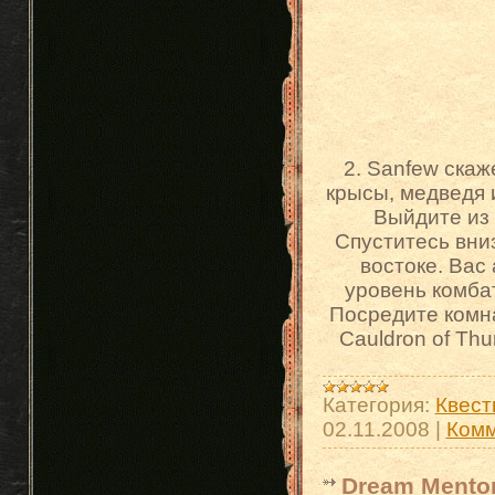
2. Sanfew скаж
крысы, медведя 
Выйдите из 
Спуститесь вниз
востоке. Вас а
уровень комбат
Посредите комна
Cauldron of Thu
Категория:
Квест
02.11.2008
|
Комм
Dream Mento