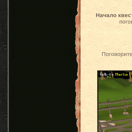
Начало квес
пого
Поговорите