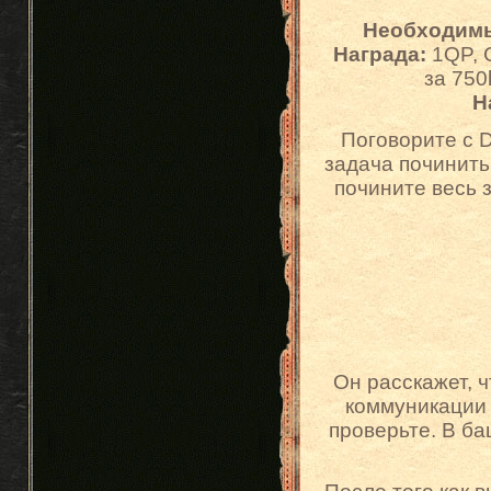
Необходим
Награда:
1QP, C
за 750
Н
Поговорите с D
задача починить
почините весь 
Он расскажет, ч
коммуникации 
проверьте. В ба