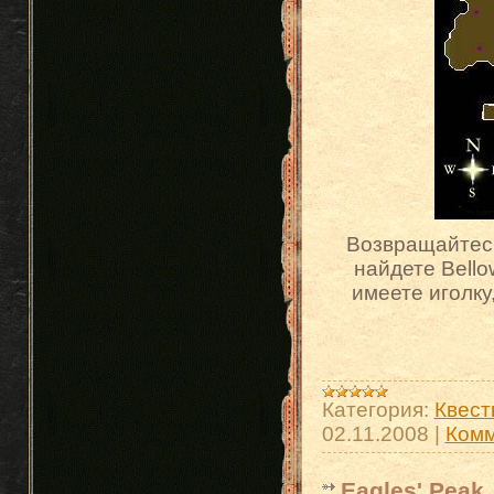
Возвращайтесь
найдете Bello
имеете иголку,
Категория:
Квест
02.11.2008
|
Комм
Eagles' Peak