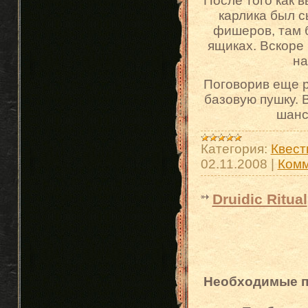
После того как в
карлика был сы
фишеров, там б
ящиках. Вскоре 
на
Поговорив еще р
базовую пушку. В
шанс
Категория:
Квест
02.11.2008
|
Комм
Druidic Ritual
Необходимые 