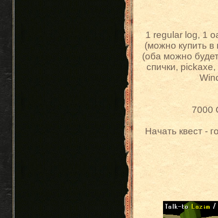
1 regular log, 1 
(можно купить в 
(оба можно будет 
спички, pickaxe,
Wind
7000 C
Начать квест - г