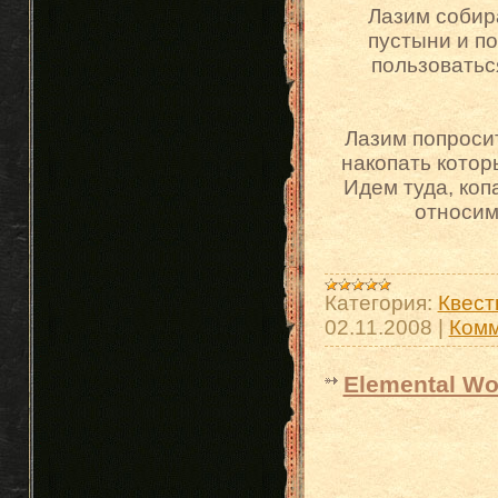
Лазим собир
пустыни и п
пользоваться
Лазим попросит
накопать котор
Идем туда, коп
относим
Категория:
Квест
02.11.2008
|
Комм
Elemental W