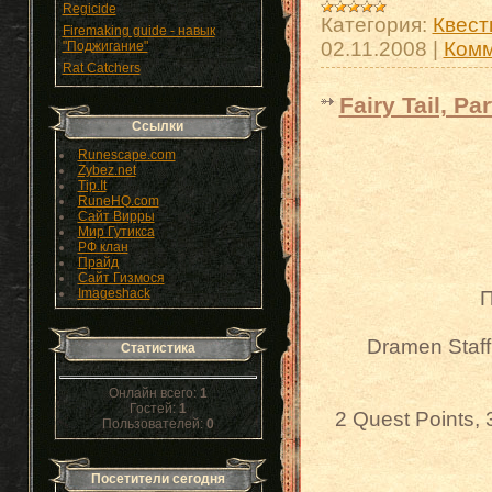
Regicide
Категория:
Квест
Firemaking guide - навык
02.11.2008
|
Комм
"Поджигание"
Rat Catchers
Fairy Tail, Par
Ссылки
Runescape.com
Zybez.net
Tip.It
RuneHQ.com
Сайт Вирры
Мир Гутикса
РФ клан
Прайд
Сайт Гизмося
Imageshack
П
Dramen Staff,
Статистика
Онлайн всего:
1
Гостей:
1
2 Quest Points, 
Пользователей:
0
Посетители сегодня