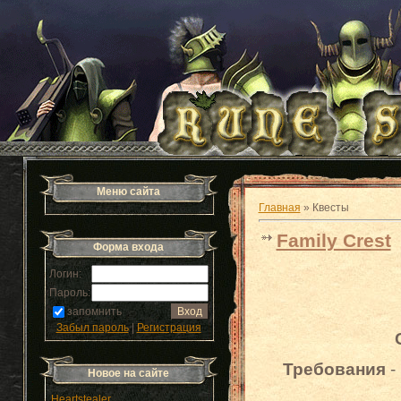
Меню сайта
Главная
»
Квесты
Family Crest
Форма входа
Логин:
Пароль:
запомнить
Забыл пароль
|
Регистрация
Требования
- 
Новое на сайте
Heartstealer