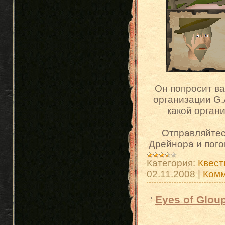
Он попросит ва
организации G.
какой органи
Отправляйтес
Дрейнора и пого
Категория:
Квест
02.11.2008
|
Комм
Eyes of Gloup