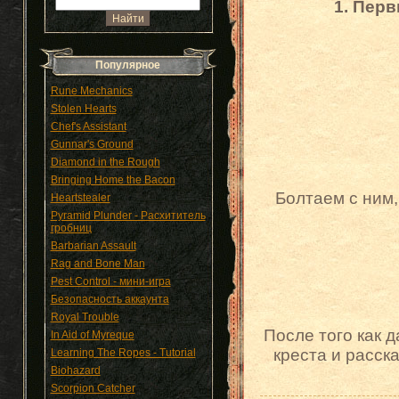
1. Перв
Популярное
Rune Mechanics
Stolen Hearts
Chef's Assistant
Gunnar's Ground
Diamond in the Rough
Bringing Home the Bacon
Болтаем с ним,
Heartstealer
Pyramid Plunder - Расхититель
гробниц
Barbarian Assault
Rag and Bone Man
Pest Control - мини-игра
Безопасность аккаунта
Royal Trouble
После того как д
In Aid of Myreque
креста и расск
Learning The Ropes - Tutorial
Biohazard
Scorpion Catcher