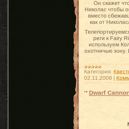
Он скажет чт
Николас чтобы о
вместо сбежавш
как от Николас
Телепортируемся
реги к Fairy 
используем Ко
охотничью зону. 
Категория:
Квест
02.11.2008
|
Комм
Dwarf Canno