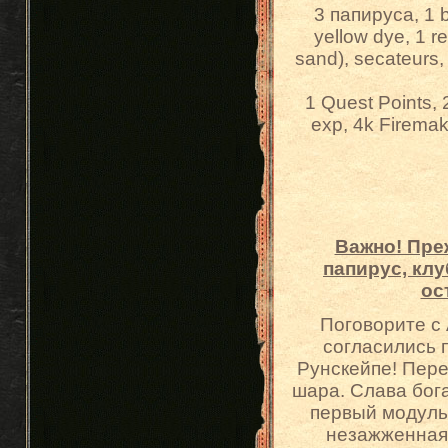
3 папируса, 1 b
yellow dye, 1 r
sand), secateurs,
1 Quest Points, 
exp, 4k Firema
Важно! Пре
папирус, клу
ос
Поговорите с 
согласились 
Рунскейпе! Пере
шара. Слава бог
первый модуль 
незажженная 