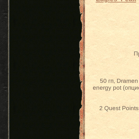
П
50 гп, Dramen 
energy pot (опц
2 Quest Points