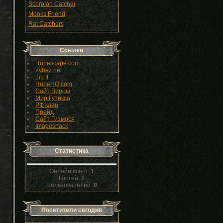
Scorpion Catcher
Monks Friend
Rat Catchers
Ссылки
Runescape.com
Zybez.net
Tip.It
RuneHQ.com
Сайт Вирры
Мир Гутикса
РФ клан
Прайд
Сайт Гизмося
Imageshack
Статистика
Онлайн всего:
1
Гостей:
1
Пользователей:
0
Посетители сегодня