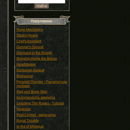
Популярное
Rune Mechanics
Stolen Hearts
Chef's Assistant
Gunnar's Ground
Diamond in the Rough
Bringing Home the Bacon
Heartstealer
Barbarian Assault
Biohazard
Pyramid Plunder - Расхититель
гробниц
Rag and Bone Man
Безопасность аккаунта
Learning The Ropes - Tutorial
Regicide
Pest Control - мини-игра
Royal Trouble
In Aid of Myreque