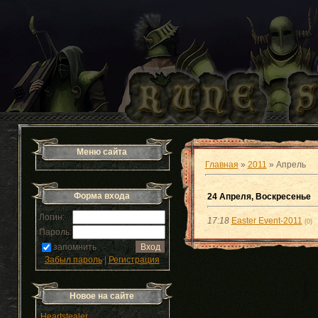
Меню сайта
Главная
»
2011
»
Апрель
Форма входа
24 Апреля, Воскресенье
Логин:
17:18
Easter Event-2011
(0)
Пароль:
запомнить
Забыл пароль
|
Регистрация
Новое на сайте
Heartstealer