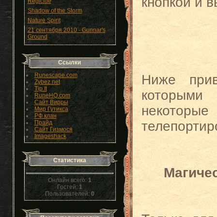
кнопкой и в
Regicide
Shadow of the Storm
Nature Spirit
21 сентября 2010 - Gunnar's
Ground
Ссылки
Runescape.com
Ниже прив
Zybez.net
Tip.It
которым
RuneHQ.com
Сайт Вирры
некоторые
Мир Гутикса
РФ клан
телепортир
Прайд
Сайт Гизмося
Imageshack
Статистика
Магичес
Онлайн всего:
1
Гостей:
1
Пользователей:
0