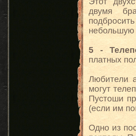
Этот двух
двумя бр
подброси
небольшую 
5 - Теле
платных по
Любители 
могут теле
Пустоши пр
(если им по
Одно из по