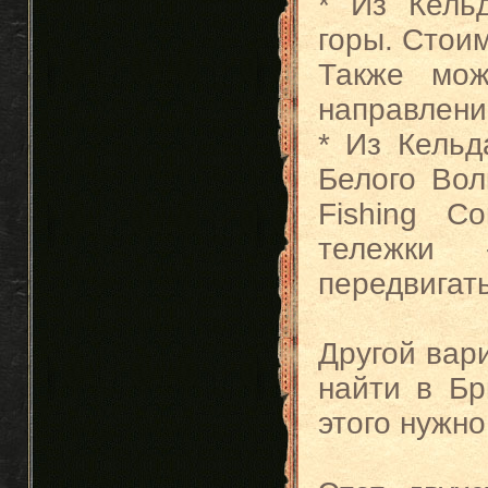
* Из Кель
горы. Стоим
Также мож
направлени
* Из Кельд
Белого Вол
Fishing C
тележки
передвигат
Другой вар
найти в Б
этого нужно 