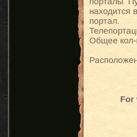
порталы Пу
находится в
портал.
Телепорта
Общее кол-
Расположен
For