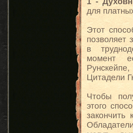
1 - Духов
для платных
Этот спосо
позволяет 
в трудно
момент е
Рунскейпе,
Цитадели Г
Чтобы пол
этого спос
закончить 
Обладател