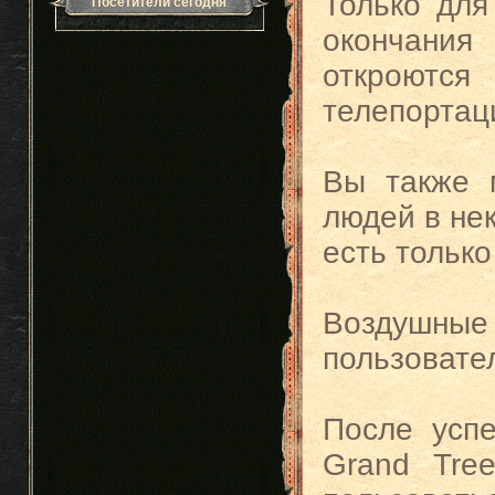
Только для
Посетители сегодня
окончания
откроют
телепортац
Вы также 
людей в нек
есть только
Воздушны
пользовател
После усп
Grand Tre