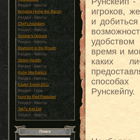
Рунскейп -
Раздел - Квесты
игроков, ж
Bringing Home the Bacon
Раздел - Квесты
и добиться
Chef's Assistant
возможнос
Раздел - Квесты
Gunnar's Ground
удобством 
Раздел - Квесты
Diamond in the Rough
время и мог
Раздел - Квесты
каких л
Stolen Hearts
Раздел - Квесты
предостав
Rune Mechanics
Раздел - Квесты
способах
Easter Event-2011
Рунскейпу.
Раздел - Гиды
Hunt for Red Raktuber
Раздел - Квесты
TokTz-Ket-Dill
Раздел - Квесты
Поиск