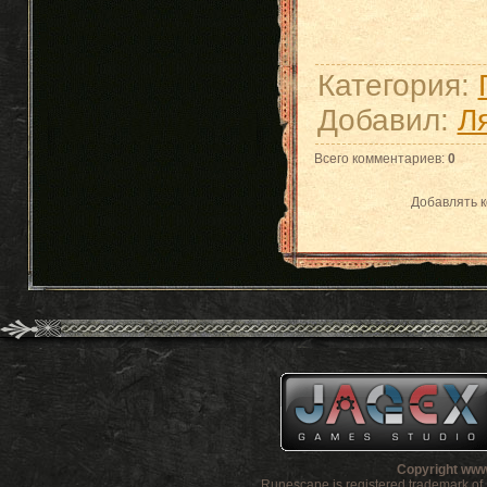
Категория
:
Добавил
:
Л
Всего комментариев
:
0
Добавлять к
Copyright www
Runescape is registered trademark o