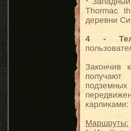
* Западный
Thormac th
деревни Си
4 - Тел
пользовате
Закончив 
получают
подземн
передвижен
карликами:
Маршруты: