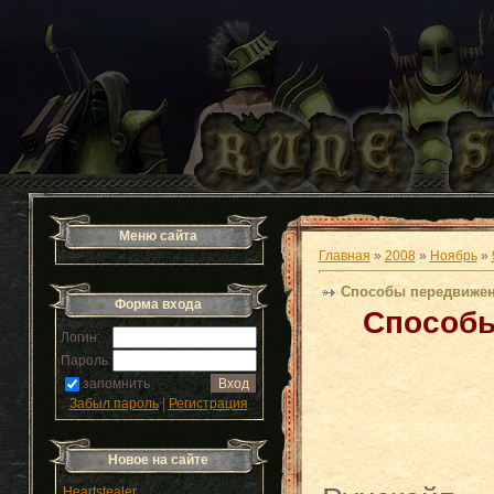
Меню сайта
Главная
»
2008
»
Ноябрь
»
Способы передвижен
Форма входа
Способы
Логин:
Пароль:
запомнить
Забыл пароль
|
Регистрация
Новое на сайте
Heartstealer