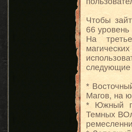
пользовател
Чтобы зай
66 уровень
На треть
магических
использов
следующие 
* Восточны
Магов, на 
* Южный п
Темных ВОл
ремесленни