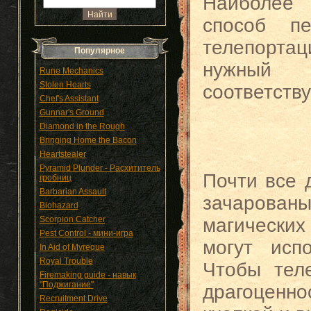
Наиболее 
способ п
телепорта
Популярное
нужный 
Rune Mechanics
Stolen Hearts
соответств
Chef's Assistant
Gunnar's Ground
Diamond in the Rough
Bringing Home the Bacon
Heartstealer
Pyramid Plunder - Расхититель
Почти все 
гробниц
Barbarian Assault
зачарова
Biohazard
Scorpion Catcher
магических
Pest Control - мини-игра
могут исп
In Aid of Myreque
Royal Trouble
Чтобы тел
Firemaking guide - навык
"Поджигание"
драгоценн
Recruitment Drive