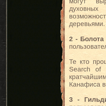
могут вы
духовны
возможно
деревьями.
2 - Болота
пользовател
Те кто про
Search of
кратчайш
Канафиса в
3 - Гильд