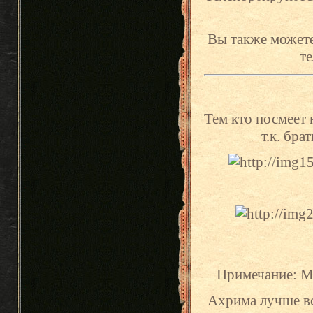
Вы также можете
те
Тем кто посмеет 
т.к. бр
Примечание: Мо
Ахрима лучше вс