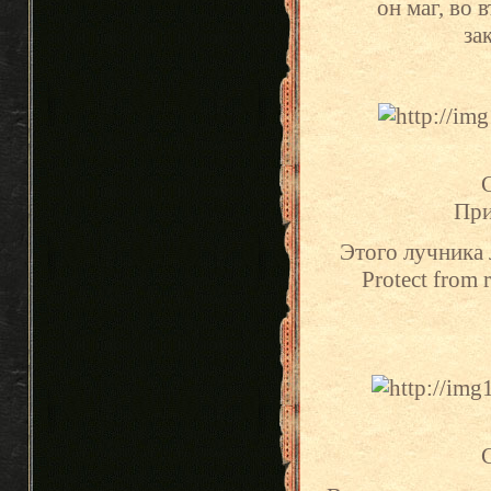
он маг, во 
за
С
При
Этого лучника 
Protect from
С