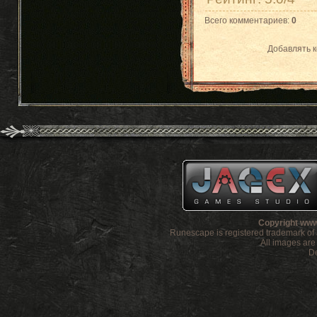
Всего комментариев
:
0
Добавлять к
Copyright www
Runescape is registered trademark o
All images ar
De