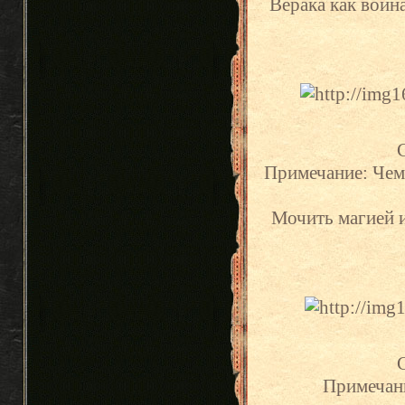
Верака как воина
С
Примечание: Чем
Мочить магией и 
С
Примечани