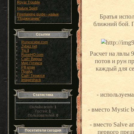
Royal Trouble
Nature Spirit
Firemaking guide - навык
Братья испол
"Поджигание"
ближний бой. 
Ссылки
Runescape.com
Zybez.net
Tip.It
Расчет на лвлы 
RuneHQ.com
Сайт Вирры
потов и рун пр
Мир Гутикса
каждый для се
РФ клан
Прайд
Сайт Гизмося
Imageshack
- используема
Статистика
Онлайн всего:
1
- вместо Mystic 
Гостей:
1
Пользователей:
0
- вместо Salve a
Посетители сегодня
первого пред