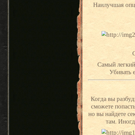
Наилучшая опция
С
Самый легкий 
Убивать е
Когда вы разбуд
сможете попасть 
но вы найдете се
там. Иногд