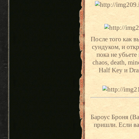
После того как в
сундуком, и отк
пока не убьете
chaos, death, min
Half Key и Dr
Бароус Броня (Ba
пришли. Если ва