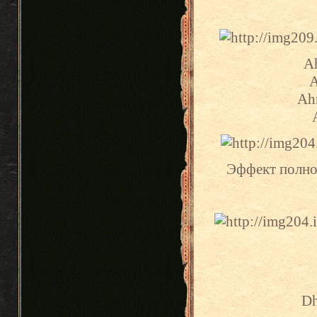
Ah
A
Ahr
Эффект полног
Dh