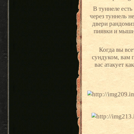
В туннеле есть
через туннель н
двери рандомиз
пиявки и мыши,
Когда вы все
сундуком, вам 
вас атакует ка