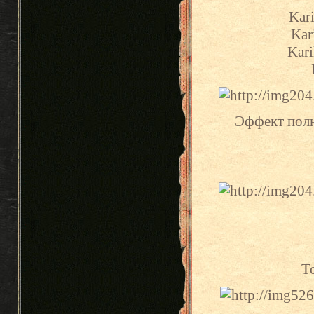
Kari
Kar
Kari
Эффект полн
To