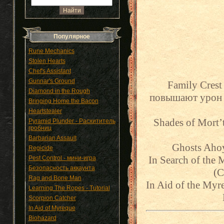
Популярное
Rune Mechanics
Stolen Hearts
Chef's Assistant
Gunnar's Ground
Family Crest
Diamond in the Rough
повышают урон 
Bringing Home the Bacon
Heartstealer
Shades of Mort’
Pyramid Plunder - Расхититель
гробниц
Barbarian Assault
Ghosts Ahoy
Regicide
In Search of the
Pest Control - мини-игра
Безопасность аккаунта
(C
Rag and Bone Man
In Aid of the Myr
Learning The Ropes - Tutorial
Scorpion Catcher
In Aid of Myreque
Biohazard