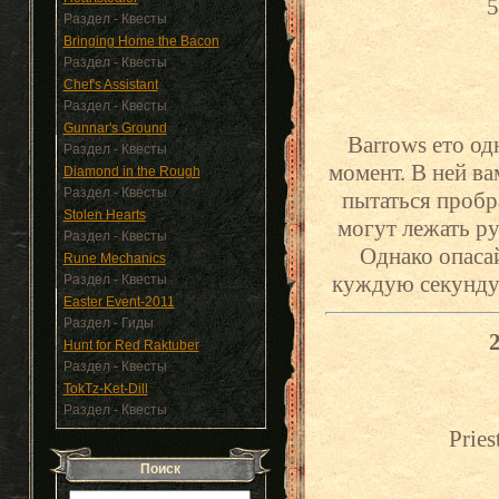
Раздел - Квесты
Bringing Home the Bacon
Раздел - Квесты
Chef's Assistant
Раздел - Квесты
Gunnar's Ground
Barrows ето о
Раздел - Квесты
момент. В ней ва
Diamond in the Rough
Раздел - Квесты
пытаться пробра
Stolen Hearts
могут лежать р
Раздел - Квесты
Однако опасай
Rune Mechanics
куждую секунду 
Раздел - Квесты
Easter Event-2011
Раздел - Гиды
Hunt for Red Raktuber
Раздел - Квесты
TokTz-Ket-Dill
Раздел - Квесты
Pries
Поиск