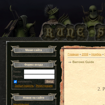
Меню сайта
Главная
»
2008
»
Ноябрь
»
Barrows Guide
Форма входа
Логин:
Пароль:
запомнить
Забыл пароль
|
Регистрация
2. 
Новое на сайте
Heartstealer